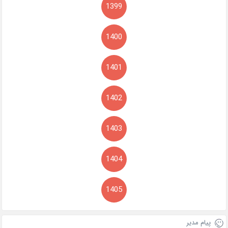
1399
1400
1401
1402
1403
1404
1405
پیام مدیر