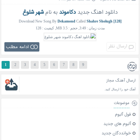
دانلود اهنگ جدید
دکاموند
به نام
شهر شلوغ
Download New Song By
Dekamond
Called
Shahre Sholugh [128]
مدت زمان : 3:49, حجم : 3.5 MB, کیفیت : 128
ارسال نظر
ادامه مطلب
1
2
3
4
5
6
7
8
9
ارسال آهنگ مجاز
آهنگ خود را ارسال کنید.
موضوعات
فول آلبوم
آلبوم های جدید
خوانددگان جدید