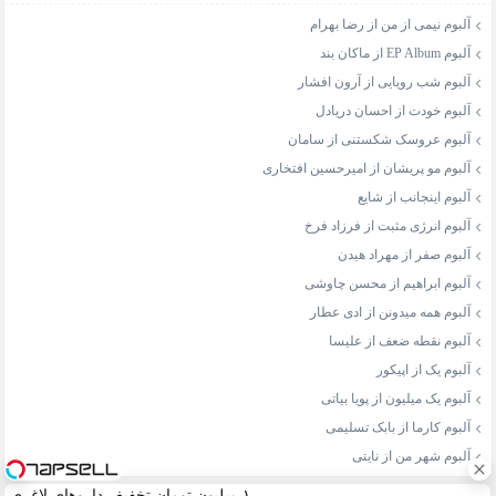
آلبوم نیمی از من از رضا بهرام
آلبوم EP Album از ماکان بند
آلبوم شب رویایی از آرون افشار
آلبوم خودت از احسان دریادل
آلبوم عروسک شکستنی از سامان
آلبوم مو پریشان از امیرحسین افتخاری
آلبوم اینجانب از شایع
آلبوم انرژی مثبت از فرزاد فرخ
آلبوم صفر از مهراد هیدن
آلبوم ابراهیم از محسن چاوشی
آلبوم همه میدونن از ادی عطار
آلبوم نقطه ضعف از علیسا
آلبوم یک از اپیکور
آلبوم یک میلیون از پویا بیاتی
آلبوم کارما از بابک تسلیمی
آلبوم شهر من از نایتی
۱ میلیون تومان تخفیف داروهای لاغری