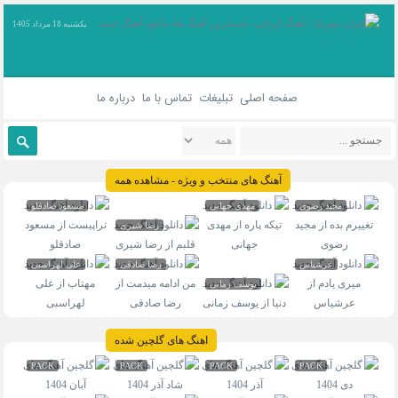
یکشنبه 18 مرداد 1405
صفحه اصلی
تبلیغات
تماس با ما
درباره ما
آهنگ های منتخب و ویژه - مشاهده همه
مجید رضوی
مهدی جهانی
مسعود صادقلو
رضا شیری
عرشیاس
رضا صادقی
علی لهراسبی
یوسف زمانی
اهنگ های گلچین شده
PACK
PACK
PACK
PACK