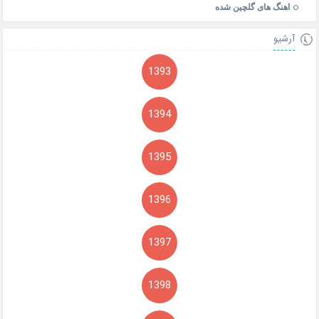
اهنگ های گلچین شده
آرشیو
1393
1394
1395
1396
1397
1398